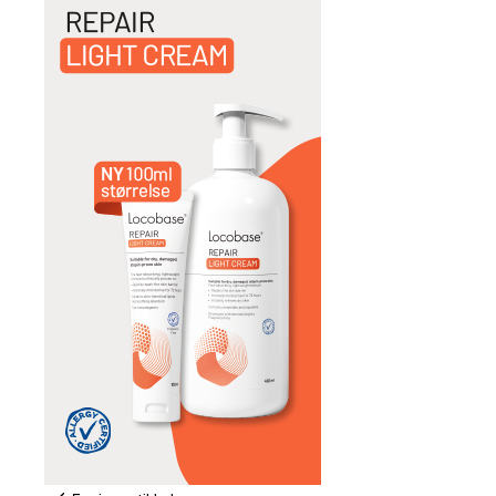
Rådgiveren har ordet
Forventninger
PEF Ung
Heisann!!
PEF-ung-planer for 2026
God stemning på årets ungdomskonferanse
En myldrebok fra PEF-ung
PEF Rundt
Vi og helsa vår
Ei fin og innholdsrik helg
Besøk fra Sør-Varanger
Vervekonkurranse
Videoer om hodebunnsplager
Østlandskonferansen 2025
I anledning Verdens psoriasisdag
Mestringsskole i Bergen
På besøk i Drammen
Aktiv PEF-høst
Sensommeraften
Organisasjonsskolen
Fordelene med samarbeid