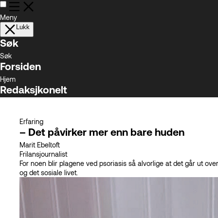
Meny
Lukk
Søk
Søk
Forsiden
Hjem
Redaksjkonelt
Om oss
Kryssord og Sudoku
Erfaring
Siste utgave
– Det påvirker mer enn bare huden
Les siste utgave
Marit
Ebeltoft
Tidligere utgaver
Frilansjournalist
Arkiv
For noen blir plagene ved psoriasis så alvorlige at det går ut ov
PEF
og det sosiale livet.