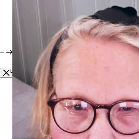
Innhold
•
Nr 4
Nr 4
Lukk
Innhold
•
nr 4
•
2025
Redaktøren har ordet
Velkjente ord
Oppfølging
Ønsker en kronikerstrategi
Hovedsaken: Placeboeffekten
– Placebo er en sosial interaksjon
Når kroppen reagerer positivt