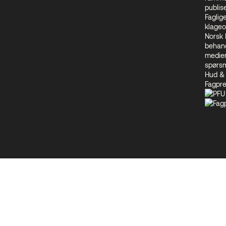
publis
Faglig
klageo
Norsk
behand
medien
spørsm
Hud & 
Fagpr