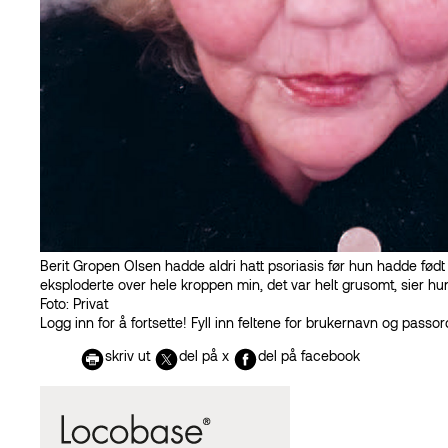
Det fascinerende fenomenet
Hjelpen med placebo
Hudlegen har ordet
Hår og psoriasis
Forskning
Hvorfor husker huden?
Aktuelt
Vaksine mot helvetesild
Eerfaring
– Det påvirker mer enn bare huden
Bokanmeldelse
«Jeg har ikke funnet sjelen under min skalpell.»
Berit Gropen Olsen hadde aldri hatt psoriasis før hun hadde født
eksploderte over hele kroppen min, det var helt grusomt, sier hu
Forbundslederen
Foto: Privat
Nå er det jul igjen
Logg inn for å fortsette!
Fyll inn feltene for brukernavn og passor
Nytt fra forbundet
skriv ut
del på x
del på facebook
Konferanse om helheten
På høring på Stortinget
Ny logo og ny nettside
Vår egen app
Kartlegging av hudlegetjenesten