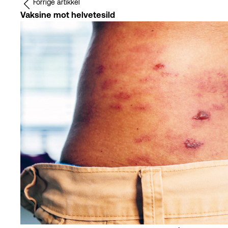
Kryssord og sudoku
Forrige artikkel
Kryssord og sudoku
Vaksine mot helvetesild