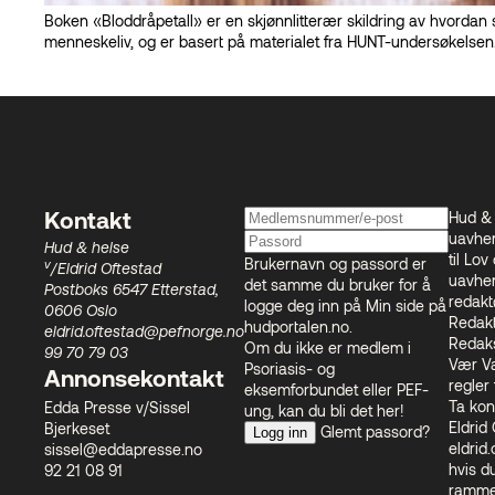
Boken «Bloddråpetall» er en skjønnlitterær skildring av hvord
menneskeliv, og er basert på materialet fra HUNT-undersøkelsen
Hud & 
Kontakt
uavhen
Hud & helse
til
Lov 
Brukernavn og passord er
v
/Eldrid Oftestad
uavhen
det samme du bruker for å
Postboks 6547 Etterstad,
redakt
logge deg inn på Min side på
0606 Oslo
Redakt
hudportalen.no
.
eldrid.oftestad@pefnorge.no
Redaks
Om du ikke er medlem i
99 70 79 03
Vær V
Psoriasis- og
Annonsekontakt
regler
eksemforbundet eller PEF-
Ta kon
Edda Presse v/Sissel
ung, kan du bli det
her
!
Eldrid
Bjerkeset
Glemt passord?
Logg inn
eldrid
sissel@eddapresse.no
hvis d
92 21 08 91
rammet