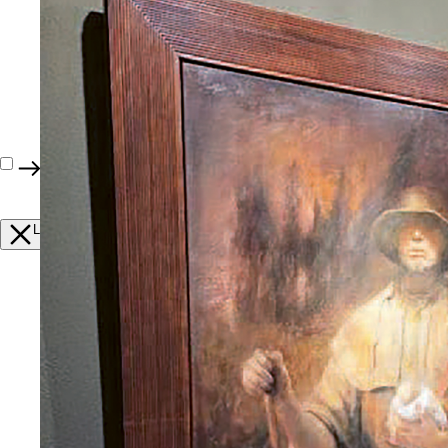
Innhold
•
Nr 2
Nr 2
Lukk
Innhold
•
nr 2
•
2026
Redaktøren har ordet
Den hellige treenigheten pasienten, behandleren og arbeidsgiveren
Folkehelse
Mer vanlig med psykiske plager
Hovedsaken: Kortisonavhengighet
Fenomenet TSW
For Daniel gjorde det vondt å spise og dusje