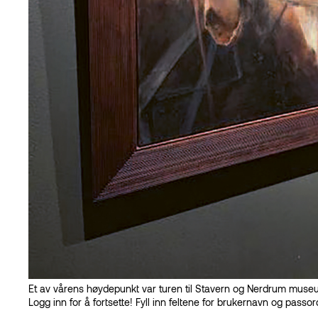
– Behov for mer kunnskap
– Media tar kontakt
Få bivirkningsmeldinger om TSW
Aktuelt
Ny satsing på autoimmune sykdommer
Hudlegen har ordet
Får vi noen gang nok hudleger?
Til vanns
Vannkraften
Finnes det en vanneffekt?
Ubegrenset til sjøs
Forskeren har ordet
På jakt etter bedre forståelse av sykdomsutviklingen i HS
Forbundslederen
Spennende dager i PEF
Nytt fra forbundet
Kartlegging av pasientforløpet
Lansering på Arendalsuka
Fordeler med PEF
Et av vårens høydepunkt var turen til Stavern og Nerdrum muse
HS-praten
Logg inn for å fortsette!
Fyll inn feltene for brukernavn og passor
Informasjon om hudsykdommer i underlivet