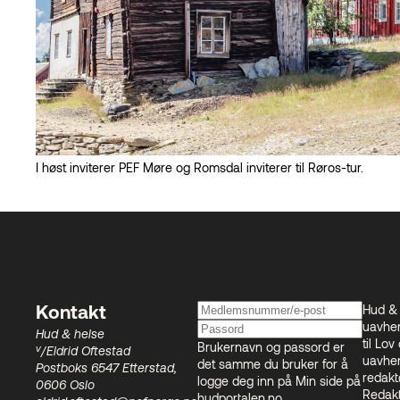
I høst inviterer PEF Møre og Romsdal inviterer til Røros-tur.
Hud & 
Kontakt
uavhen
Hud & helse
til
Lov 
Brukernavn og passord er
v
/Eldrid Oftestad
uavhen
det samme du bruker for å
Postboks 6547 Etterstad,
redakt
logge deg inn på Min side på
0606 Oslo
Redakt
hudportalen.no
.