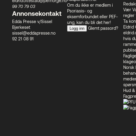
eldrid.oftestad@pefnorge.no
Redaks
Om du ikke er medlem i
99 70 79 03
Vær V
Psoriasis- og
Annonsekontakt
regler
eksemforbundet eller PEF-
Ta kon
Edda Presse v/Sissel
ung, kan du bli det
her
!
Eldrid
Bjerkeset
Glemt passord?
Logg inn
eldrid
sissel@eddapresse.no
hvis d
92 21 08 91
rammet
publis
Faglig
klageo
Norsk
behand
medien
spørsm
Hud & 
Fagpr