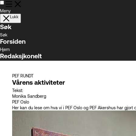
Meny
Lukk
Søk
Søk
Forsiden
Hjem
Redaksjkonelt
Om oss
Kryssord og Sudoku
PEF RUNDT
Siste utgave
Vårens aktiviteter
Les siste utgave
Tekst:
Tidligere utgaver
Monika
Sandberg
Arkiv
PEF Oslo
PEF
Her kan du lese om hva vi i PEF Oslo og PEF Akershus har gjort 